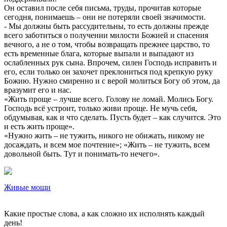
Он оставил после себя письма, труды, прочитав которые
сегодня, понимаешь – они не потеряли своей значимости.
- Мы должны быть рассудительны, то есть должны прежде
всего заботиться о получении милости Божией и спасения
вечного, а не о том, чтобы возвращать прежнее царство, то
есть временные блага, которые выпали и выпадают из
ослабленных рук сына. Впрочем, силен Господь исправить и
его, если только он захочет преклониться под крепкую руку
Божию. Нужно смиренно и с верой молиться Богу об этом, да
вразумит его и нас.
«Жить проще – лучше всего. Голову не ломай. Молись Богу.
Господь всё устроит, только живи проще. Не мучь себя,
обдумывая, как и что сделать. Пусть будет – как случится. Это
и есть жить проще».
«Нужно жить – не тужить, никого не обижать, никому не
досаждать, и всем мое почтение»; «Жить – не тужить, всем
довольной быть. Тут и понимать-то нечего».
Живые мощи
Какие простые слова, а как сложно их исполнять каждый
день!