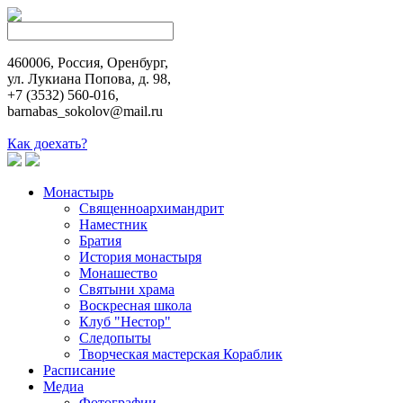
460006, Россия, Оренбург,
ул. Лукиана Попова, д. 98,
+7 (3532) 560-016,
barnabas_sokolov@mail.ru
Как доехать?
Монастырь
Священноархимандрит
Наместник
Братия
История монастыря
Монашество
Cвятыни храма
Воскресная школа
Клуб "Нестор"
Следопыты
Творческая мастерская Кораблик
Расписание
Медиа
Фотографии