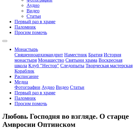
Аудио
Видео
Статьи
Первый раз в храме
Паломник
Просим помочь
Монастырь
Священноархимандрит
Наместник
Братия
История
монастыря
Монашество
Cвятыни храма
Воскресная
школа
Клуб "Нестор"
Следопыты
Творческая мастерская
Кораблик
Расписание
Медиа
Фотографии
Аудио
Видео
Статьи
Первый раз в храме
Паломник
Просим помочь
Любовь Господня во взгляде. О старце
Амвросии Оптинском