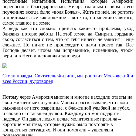
постоянные испытания. Испытания, которые Амвросий
переносил с благодарностью. Не зря главным словом в его
поучениях всегда было «воля Божья». Жить по ней, не роптать
и принимать все как должное – вот что, по мнению Святого,
самое главное на земле.
А ведь как это сложно: принять какие-то проблемы, уход
близких, потерю работы. На этой земле, да. Смирить гордыню
свою, согласиться с тем, что от тебя ничего не зависит – ещё
сложнее. Но ничто не происходит с нами просто так. Все
Господь делает, чтобы мы исправились, исцелились, чтобы
верили в Него и исполняли заповеди.
Столп правды. Святитель Филипп, митрополит Московский и
всея России, чудотворец
Потому через Амвросия многие и многие находили ответы на
свои жизненные ситуации. Монахи рассказывали, что люди
выходили от него озарённые, с блаженной улыбкой на губах,
и словно с оттаявшей душой. Каждому он мог подарить
надежду. Он давал людям целые молитвенные правила –
короткие молитвы, которые нужно было повторять в
конкретных ситуациях. И они помогали – укрепляли,
поддерживали.