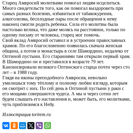
Старец Амвросий молитвами помогал людям исцелиться.
Много свидетельств того, как он помогал выздороветь при
самых разных болезнях, избавиться от табакокурения,
алкоголизма, бесплодные пары после обращения к нему
наконец смогли родить ребенка. Сила его молитвы была
настолько велика, что даже молясь на расстоянии, только по
одному письму от человека, старец мог помочь.
Свой вклад Амвросий оставил и в устроении православных
храмов. По его благословению появилась сначала женская
община, а потом и монастырь в селе Шамордино, недалеко от
Оптиной пустыни. Его стараниями там открыли первый храм.
В Шамордино он и преставился в возрасте 79 лет.
Канонизировали великого Оптинского старца почти через сто
лет – в 1988 году.
Глядя на иконы преподобного Амвросия, невольно
умилишься тому тёплому и полному любви взгляду, которым
он смотрит с них. По сей день в Оптиной пустыни у раки с
его мощами совершаются чудеса. А мы и через сотни лет
будем слышать его наставления и, может быть, его молитвами,
чуть приблизимся к Небу.
Иллюстрация
torirem.ru