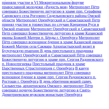
приняли участие в VI Межрегиональном форуме
православной молодежи «Радость моя»
Митрополит Пётр
совершил Божественную литургию в храме прп. Серафима
Саровского села Рогозино Сидельновского района Омской
области
Митрополит Оренбургский и Саракташский Петр
принял участие в торжествах по случаю Крещения Руси в
Омской епархии
Митрополит Оренбургский и Саракташский
Петр совершил Божественную литургию в храме Казанской
иконы Божией Матери п. Бёрды г. Оренбурга
Митрополит
Пётр совершил всенощное бдение в храме Казанской иконы
Божией Матери села Сакмара
Архипастырский визит в
Бузулукскую епархию
В день престольного праздника
митрополит Оренбургский и Саракташский Пётр совершил
Божественную литургию в храме прп. Сергия Радонежского
п. Новосергиевка
Престольный праздник в храме
Царственных Страстотерпцев г. Оренбурга
В канун
престольного праздника митрополит Пётр совершил
всенощное бдение в храме прп. Сергия Радонежского п.
Ростоши г. Оренбурга
В день обретения мощей сщмч.
Сильвестра, архиепископа Омского, митрополит Пётр
совершил ночную Божественную литургию в Свято-
Димитриевском мужском монастыре Оренбурга