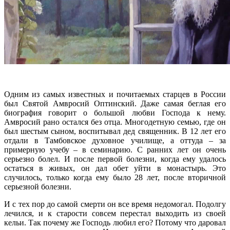
Одним из самых известных и почитаемых старцев в России
был Святой Амвросий Оптинский. Даже самая беглая его
биография говорит о большой любви Господа к нему.
Амвросий рано остался без отца. Многодетную семью, где он
был шестым сыном, воспитывал дед священник. В 12 лет его
отдали в Тамбовское духовное училище, а оттуда – за
примерную учебу – в семинарию. С ранних лет он очень
серьезно болел. И после первой болезни, когда ему удалось
остаться в живых, он дал обет уйти в монастырь. Это
случилось, только когда ему было 28 лет, после вторичной
серьезной болезни.
И с тех пор до самой смерти он все время недомогал. Подолгу
лечился, и к старости совсем перестал выходить из своей
кельи. Так почему же Господь любил его? Потому что даровал