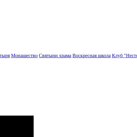
тыря
Монашество
Cвятыни храма
Воскресная школа
Клуб "Нест