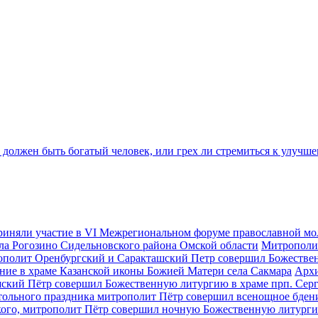
 должен быть богатый человек, или грех ли стремиться к улучш
приняли участие в VI Межрегиональном форуме православной мо
ла Рогозино Сидельновского района Омской области
Митрополит
полит Оренбургский и Саракташский Петр совершил Божествен
ие в храме Казанской иконы Божией Матери села Сакмара
Архи
ский Пётр совершил Божественную литургию в храме прп. Серг
тольного праздника митрополит Пётр совершил всенощное бдение
ского, митрополит Пётр совершил ночную Божественную литург