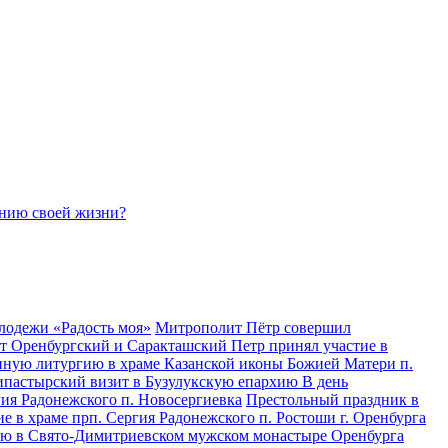
ению своей жизни?
лодежи «Радость моя»
Митрополит Пётр совершил
 Оренбургский и Саракташский Петр принял участие в
ную литургию в храме Казанской иконы Божией Матери п.
пастырский визит в Бузулукскую епархию
В день
ия Радонежского п. Новосергиевка
Престольный праздник в
 в храме прп. Сергия Радонежского п. Ростоши г. Оренбурга
ию в Свято-Димитриевском мужском монастыре Оренбурга