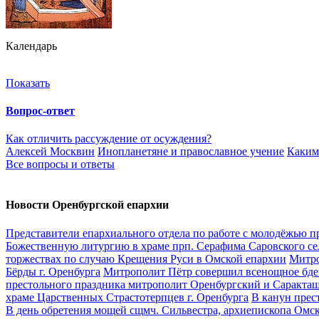
Календарь
Показать
Вопрос-ответ
Как отличить рассуждение от осуждения?
Алексей Москвин
Инопланетяне и православное учение
Каким
Все вопросы и ответы
Новости Оренбургской епархии
Представители епархиального отдела по работе с молодёжью 
Божественную литургию в храме прп. Серафима Саровского се
торжествах по случаю Крещения Руси в Омской епархии
Митро
Бёрды г. Оренбурга
Митрополит Пётр совершил всенощное бден
престольного праздника митрополит Оренбургский и Саракташ
храме Царственных Страстотерпцев г. Оренбурга
В канун прес
В день обретения мощей сщмч. Сильвестра, архиепископа Ом