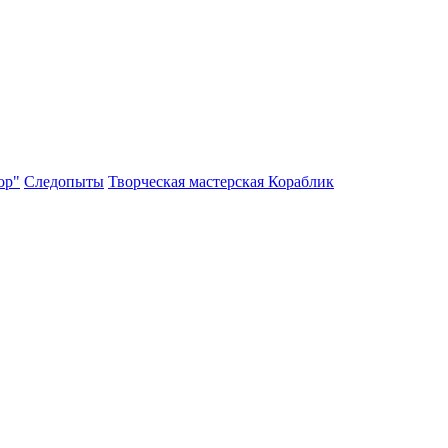
ор"
Следопыты
Творческая мастерская Кораблик