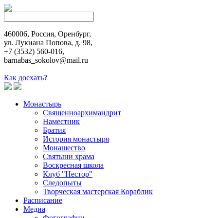
460006, Россия, Оренбург,
ул. Лукиана Попова, д. 98,
+7 (3532) 560-016,
barnabas_sokolov@mail.ru
Как доехать?
Монастырь
Священноархимандрит
Наместник
Братия
История монастыря
Монашество
Cвятыни храма
Воскресная школа
Клуб "Нестор"
Следопыты
Творческая мастерская Кораблик
Расписание
Медиа
Фотографии