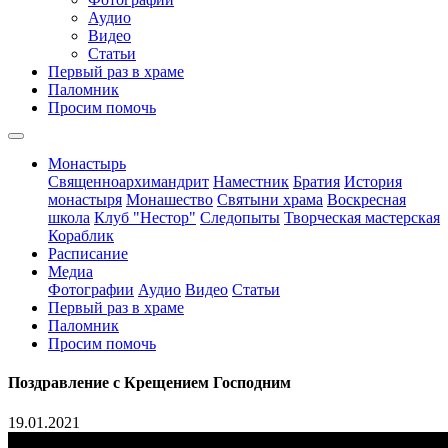
Аудио
Видео
Статьи
Первый раз в храме
Паломник
Просим помочь
Монастырь
Священноархимандрит
Наместник
Братия
История
монастыря
Монашество
Cвятыни храма
Воскресная
школа
Клуб "Нестор"
Следопыты
Творческая мастерская
Кораблик
Расписание
Медиа
Фотографии
Аудио
Видео
Статьи
Первый раз в храме
Паломник
Просим помочь
Поздравление с Крещением Господним
19.01.2021