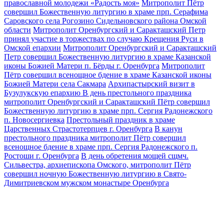
православной молодежи «Радость моя»
Митрополит Пётр
совершил Божественную литургию в храме прп. Серафима
Саровского села Рогозино Сидельновского района Омской
области
Митрополит Оренбургский и Саракташский Петр
принял участие в торжествах по случаю Крещения Руси в
Омской епархии
Митрополит Оренбургский и Саракташский
Петр совершил Божественную литургию в храме Казанской
иконы Божией Матери п. Бёрды г. Оренбурга
Митрополит
Пётр совершил всенощное бдение в храме Казанской иконы
Божией Матери села Сакмара
Архипастырский визит в
Бузулукскую епархию
В день престольного праздника
митрополит Оренбургский и Саракташский Пётр совершил
Божественную литургию в храме прп. Сергия Радонежского
п. Новосергиевка
Престольный праздник в храме
Царственных Страстотерпцев г. Оренбурга
В канун
престольного праздника митрополит Пётр совершил
всенощное бдение в храме прп. Сергия Радонежского п.
Ростоши г. Оренбурга
В день обретения мощей сщмч.
Сильвестра, архиепископа Омского, митрополит Пётр
совершил ночную Божественную литургию в Свято-
Димитриевском мужском монастыре Оренбурга