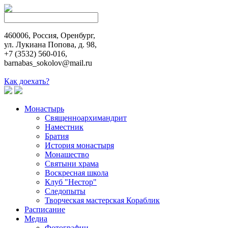
460006, Россия, Оренбург,
ул. Лукиана Попова, д. 98,
+7 (3532) 560-016,
barnabas_sokolov@mail.ru
Как доехать?
Монастырь
Священноархимандрит
Наместник
Братия
История монастыря
Монашество
Cвятыни храма
Воскресная школа
Клуб "Нестор"
Следопыты
Творческая мастерская Кораблик
Расписание
Медиа
Фотографии