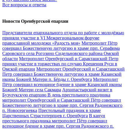
Все вопросы и ответы
Новости Оренбургской епархии
Представители епархиального отдела по работе с молодёжью
приняли участие в VI Межрегиональном форуме
православной молодежи «Радость моя»
Митрополит Пётр
совершил Божественную литургию в храме прп. Серафима
Саровского села Рогозино Сидельновского района Омской
области
Митрополит Оренбургский и Саракташский Петр
принял участие в торжествах по случаю Крещения Руси в
Омской епархии
Митрополит Оренбургский и Саракташский
Петр совершил Божественную литургию в храме Казанской
иконы Божией Матери п. Бёрды г. Оренбурга
Митрополит
Пётр совершил всенощное бдение в храме Казанской иконы
Божией Матери села Сакмара
Архипастырский визит в
Бузулукскую епархию
В день престольного праздника
митрополит Оренбургский и Саракташский Пётр совершил
Божественную литургию в храме прп. Сергия Радонежского
п. Новосергиевка
Престольный праздник в храме
Царственных Страстотерпцев г. Оренбурга
В канун
престольного праздника митрополит Пётр совершил
всенощное бдение в храме прп. Сергия Радонежского п.