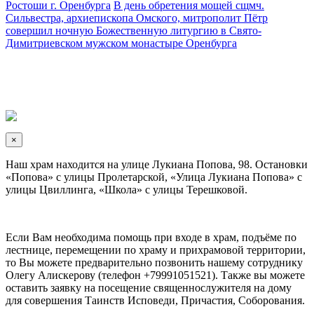
Ростоши г. Оренбурга
В день обретения мощей сщмч.
Сильвестра, архиепископа Омского, митрополит Пётр
совершил ночную Божественную литургию в Свято-
Димитриевском мужском монастыре Оренбурга
×
Наш храм находится на улице Лукиана Попова, 98. Остановки
«Попова» с улицы Пролетарской, «Улица Лукиана Попова» с
улицы Цвиллинга, «Школа» с улицы Терешковой.
Если Вам необходима помощь при входе в храм, подъёме по
лестнице, перемещении по храму и прихрамовой территории,
то Вы можете предварительно позвонить нашему сотруднику
Олегу Алискерову (телефон +79991051521). Также вы можете
оставить заявку на посещение священнослужителя на дому
для совершения Таинств Исповеди, Причастия, Соборования.