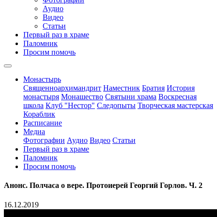
Аудио
Видео
Статьи
Первый раз в храме
Паломник
Просим помочь
Монастырь
Священноархимандрит
Наместник
Братия
История
монастыря
Монашество
Cвятыни храма
Воскресная
школа
Клуб "Нестор"
Следопыты
Творческая мастерская
Кораблик
Расписание
Медиа
Фотографии
Аудио
Видео
Статьи
Первый раз в храме
Паломник
Просим помочь
Анонс. Полчаса о вере. Протоиерей Георгий Горлов. Ч. 2
16.12.2019