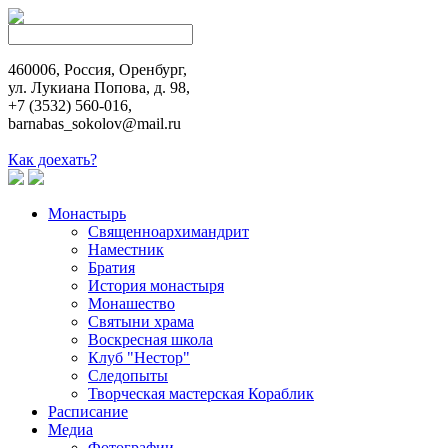
460006, Россия, Оренбург,
ул. Лукиана Попова, д. 98,
+7 (3532) 560-016,
barnabas_sokolov@mail.ru
Как доехать?
Монастырь
Священноархимандрит
Наместник
Братия
История монастыря
Монашество
Cвятыни храма
Воскресная школа
Клуб "Нестор"
Следопыты
Творческая мастерская Кораблик
Расписание
Медиа
Фотографии