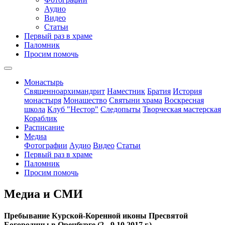
Аудио
Видео
Статьи
Первый раз в храме
Паломник
Просим помочь
Монастырь
Священноархимандрит
Наместник
Братия
История
монастыря
Монашество
Cвятыни храма
Воскресная
школа
Клуб "Нестор"
Следопыты
Творческая мастерская
Кораблик
Расписание
Медиа
Фотографии
Аудио
Видео
Статьи
Первый раз в храме
Паломник
Просим помочь
Медиа и СМИ
Пребывание Курской-Коренной иконы Пресвятой
Богородицы в Оренбурге (2 - 9.10.2017 г.).