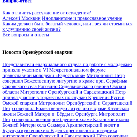
Вопрос-ответ
Как отличить рассуждение от осуждения?
Алексей Москвин
Инопланетяне и православное учение
Каким должен быть богатый человек, или грех ли стремиться
к улучшению своей жизни?
Все вопросы и ответы
Новости Оренбургской епархии
Представители епархиального отдела по работе с молодёжью
приняли участие в VI Межрегиональном форуме
православной молодежи «Радость моя»
Митрополит Пётр
совершил Божественную литургию в храме прп. Серафима
Саровского села Рогозино Сидельновского района Омской
области
Митрополит Оренбургский и Саракташский Петр
принял участие в торжествах по случаю Крещения Руси в
Омской епархии
Митрополит Оренбургский и Саракташский
Петр совершил Божественную литургию в храме Казанской
иконы Божией Матери п. Бёрды г. Оренбурга
Митрополит
Пётр совершил всенощное бдение в храме Казанской иконы
Божией Матери села Сакмара
Архипастырский визит в
Бузулукскую епархию
В день престольного праздника
митрополит Оренбургский и Саракташский Пётр совершил