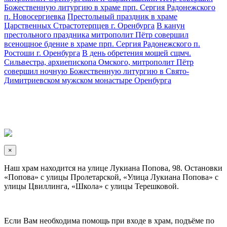
Божественную литургию в храме прп. Сергия Радонежского
п. Новосергиевка
Престольный праздник в храме
Царственных Страстотерпцев г. Оренбурга
В канун
престольного праздника митрополит Пётр совершил
всенощное бдение в храме прп. Сергия Радонежского п.
Ростоши г. Оренбурга
В день обретения мощей сщмч.
Сильвестра, архиепископа Омского, митрополит Пётр
совершил ночную Божественную литургию в Свято-
Димитриевском мужском монастыре Оренбурга
×
Наш храм находится на улице Лукиана Попова, 98. Остановки
«Попова» с улицы Пролетарской, «Улица Лукиана Попова» с
улицы Цвиллинга, «Школа» с улицы Терешковой.
Если Вам необходима помощь при входе в храм, подъёме по