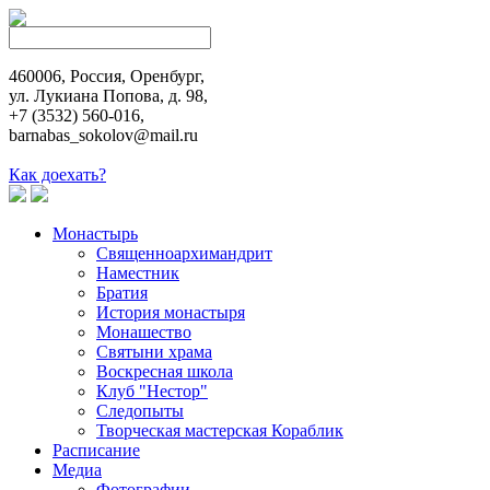
460006, Россия, Оренбург,
ул. Лукиана Попова, д. 98,
+7 (3532) 560-016,
barnabas_sokolov@mail.ru
Как доехать?
Монастырь
Священноархимандрит
Наместник
Братия
История монастыря
Монашество
Cвятыни храма
Воскресная школа
Клуб "Нестор"
Следопыты
Творческая мастерская Кораблик
Расписание
Медиа
Фотографии