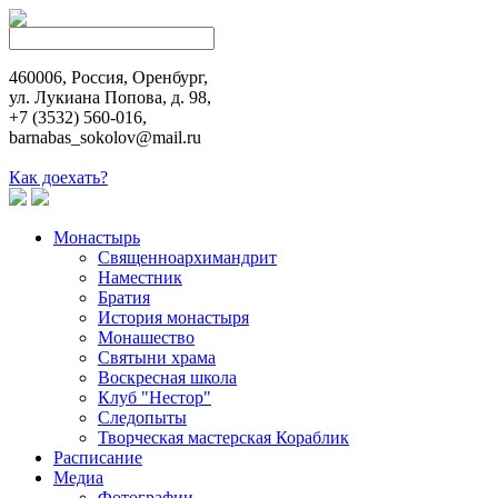
460006, Россия, Оренбург,
ул. Лукиана Попова, д. 98,
+7 (3532) 560-016,
barnabas_sokolov@mail.ru
Как доехать?
Монастырь
Священноархимандрит
Наместник
Братия
История монастыря
Монашество
Cвятыни храма
Воскресная школа
Клуб "Нестор"
Следопыты
Творческая мастерская Кораблик
Расписание
Медиа
Фотографии