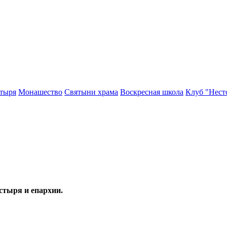
тыря
Монашество
Cвятыни храма
Воскресная школа
Клуб "Нест
стыря и епархии.