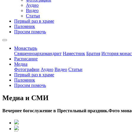
Аудио
Видео
Статьи
Первый раз в храме
Паломник
Просим помочь
Монастырь
Священноархимандрит
Наместник
Братия
История монас
Расписание
Медиа
Фотографии
Аудио
Видео
Статьи
Первый раз в храме
Паломник
Просим помочь
Медиа и СМИ
Вечернее богослужение в Престольный праздник.Фото мона