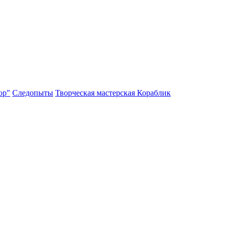
ор"
Следопыты
Творческая мастерская Кораблик