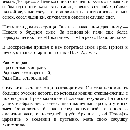
земли. До прихода Великого поста я спешил взять от зимы все
ее благодатности, катался на санях, валялся в сугробах, сбивал
палкой ледяные сосульки, становился на запятки извозчичьих
санок, сосал льдинки, спускался в овраги и слушал снег.
Наступила другая седмица. Она называлась по-церковному —
Неделя о блудном сыне. За всенощной пели еще более
горькую песню, чем «Покаяние», — «На реках Вавилонских».
В Воскресенье пришел к нам погреться Яков Гриб. Присев к
печке, он запел старинный стих «Плач Адама»:
Раю мой раю,
Пресветлый мой раю,
Ради мене сотворенный,
Ради Евы затворенный.
Стих этот заставил отца разговориться. Он стал вспоминать
большие русские дороги, по которым ходили старцы-слепцы с
поводырями. Прозывались они Божьими певунами. На посохе
у них изображались голубь, шестиконечный крест, а у иных
змея. Остановятся, бывало, перед окнами избы и запоют о
смертном часе, о последней трубе Архангела, об Иоасафе-
царевиче, о вселении в пустыню. Мать свою бабушку
вспомнила: