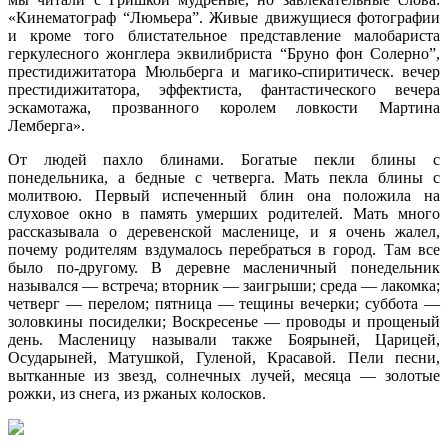
«Кинематограф “Люмьера”. Живые движущиеся фотографии
и кроме того блистательное представление малобариста
геркулесного жонглера эквилибриста “Бруно фон Солерно”,
престидижитатора Мюльберга и магико-спиритическ. вечер
престидижитатора, эффектиста, фантастического вечера
эскамотажа, прозванного королем ловкости Мартина
Лемберга».
От людей пахло блинами. Богатые пекли блины с
понедельника, а бедные с четверга. Мать пекла блины с
молитвою. Первый испеченный блин она положила на
слуховое окно в память умерших родителей. Мать много
рассказывала о деревенской масленице, и я очень жалел,
почему родителям вздумалось перебраться в город. Там все
было по-другому. В деревне масленичный понедельник
назывался — встреча; вторник — заигрыши; среда — лакомка;
четверг — перелом; пятница — тещины вечерки; суббота —
золовкины посиделки; Воскресенье — проводы и прощеный
день. Масленицу называли также Боярыней, Царицей,
Осударыней, Матушкой, Гуленой, Красавой. Пели песни,
вытканные из звезд, солнечных лучей, месяца — золотые
рожки, из снега, из ржаных колосков.