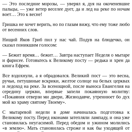
— Это последние морозы, — уверял я, дуя на окоченевшие
пальцы, — уже ветер веселее дует, да и лед на реке по ночам
воет… Это к весне!
Гришка не хочет верить, но по глазам вижу, что ему тоже любо
от весенних слов.
Нищий Яков Гриб пил у нас чай. Подув на блюдечко, он
сказал поникшим голосом:
— Бежит время… бежит… Завтра наступает Неделя о мытаре
и фарисее. Готовьтесь к Великому посту — редька и хрен да
книга Ефрем.
Все вздохнули, а я обрадовался. Великий пост — это весна,
ручьи, петушиные вскрики, желтое солнце на белых церквах
и ледоход на реке. За всенощной, после выноса Евангелия на
середину церкви, впервые запели покаянную молитву:
«Покаяния отверзи ми двери, Жизнодавче, утреннюет бо дух
мой ко храму святому Твоему».
С мытаревой недели в доме начиналась подготовка к
Великому посту. Перед иконами затепляли лампаду, и она уже
становилась неугасимой. Перед обедом и ужином молились
«в землю». Мать становилась строже и как бы уходящей от