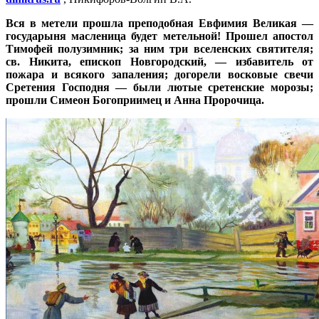
Вся в метели прошла преподобная Евфимия Великая —
государыня масленица будет метельной! Прошел апостол
Тимофей полузимник; за ним три вселенских святителя;
св. Никита, епископ Новгородский, — избавитель от
пожара и всякого запаления; догорели восковые свечи
Сретения Господня — были лютые сретенские морозы;
прошли Симеон Богоприимец и Анна Пророчица.