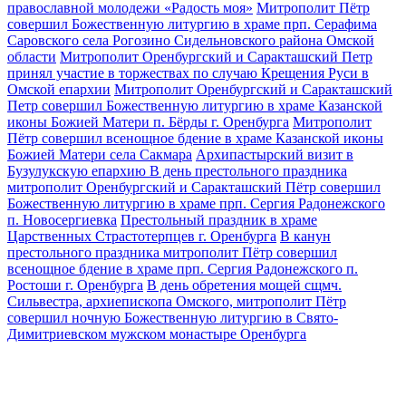
православной молодежи «Радость моя»
Митрополит Пётр
совершил Божественную литургию в храме прп. Серафима
Саровского села Рогозино Сидельновского района Омской
области
Митрополит Оренбургский и Саракташский Петр
принял участие в торжествах по случаю Крещения Руси в
Омской епархии
Митрополит Оренбургский и Саракташский
Петр совершил Божественную литургию в храме Казанской
иконы Божией Матери п. Бёрды г. Оренбурга
Митрополит
Пётр совершил всенощное бдение в храме Казанской иконы
Божией Матери села Сакмара
Архипастырский визит в
Бузулукскую епархию
В день престольного праздника
митрополит Оренбургский и Саракташский Пётр совершил
Божественную литургию в храме прп. Сергия Радонежского
п. Новосергиевка
Престольный праздник в храме
Царственных Страстотерпцев г. Оренбурга
В канун
престольного праздника митрополит Пётр совершил
всенощное бдение в храме прп. Сергия Радонежского п.
Ростоши г. Оренбурга
В день обретения мощей сщмч.
Сильвестра, архиепископа Омского, митрополит Пётр
совершил ночную Божественную литургию в Свято-
Димитриевском мужском монастыре Оренбурга