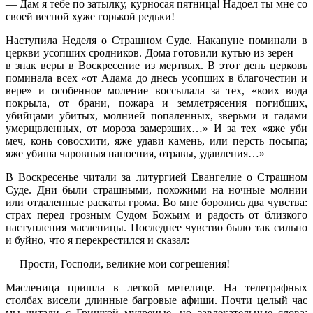
— Дам я тебе по затылку, курносая пятница! Надоел ты мне со
своей весной хуже горькой редьки!
Наступила Неделя о Страшном Суде. Накануне поминали в
церкви усопших сродников. Дома готовили кутью из зерен —
в знак веры в Воскресение из мертвых. В этот день церковь
поминала всех «от Адама до днесь усопших в благочестии и
вере» и особенное моление воссылала за тех, «коих вода
покрыла, от брани, пожара и землетрясения погибших,
убийцами убитых, молнией попаленных, зверьми и гадами
умерщвленных, от мороза замерзших…» И за тех «яже уби
меч, конь совосхити, яже удави камень, или персть посыпа;
яже убиша чаровныя напоения, отравы, удавления…»
В Воскресенье читали за литургией Евангелие о Страшном
Суде. Дни были страшными, похожими на ночные молнии
или отдаленные раскаты грома. Во мне боролись два чувства:
страх перед грозным Судом Божьим и радость от близкого
наступления масленицы. Последнее чувство было так сильно
и буйно, что я перекрестился и сказал:
— Прости, Господи, великие мои согрешения!
Масленица пришла в легкой метелице. На телеграфных
столбах висели длинные багровые афиши. Почти целый час
мы читали с Гришкой мудреные, но завлекательные слова: