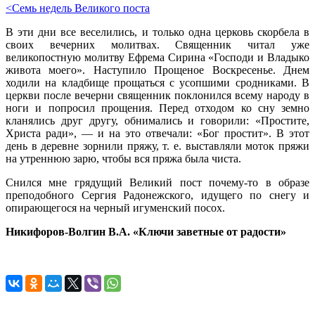
<Семь недель Великого поста
В эти дни все веселились, и только одна церковь скорбела в
своих вечерних молитвах. Священник читал уже
великопостную молитву Ефрема Сирина «Господи и Владыко
живота моего». Наступило Прощеное Воскресенье. Днем
ходили на кладбище прощаться с усопшими сродниками. В
церкви после вечерни священник поклонился всему народу в
ноги и попросил прощения. Перед отходом ко сну земно
кланялись друг другу, обнимались и говорили: «Простите,
Христа ради», — и на это отвечали: «Бог простит». В этот
день в деревне зорнили пряжу, т. е. выставляли моток пряжи
на утреннюю зарю, чтобы вся пряжа была чиста.
Снился мне грядущий Великий пост почему-то в образе
преподобного Сергия Радонежского, идущего по снегу и
опирающегося на черный игуменский посох.
Никифоров-Волгин В.А. «Ключи заветные от радости»