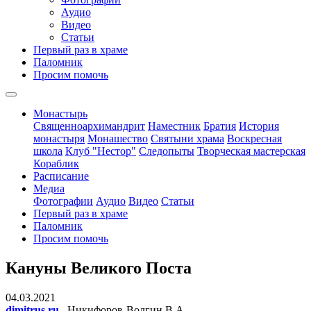
Аудио
Видео
Статьи
Первый раз в храме
Паломник
Просим помочь
Монастырь
Священноархимандрит
Наместник
Братия
История
монастыря
Монашество
Cвятыни храма
Воскресная
школа
Клуб "Нестор"
Следопыты
Творческая мастерская
Кораблик
Расписание
Медиа
Фотографии
Аудио
Видео
Статьи
Первый раз в храме
Паломник
Просим помочь
Кануны Великого Поста
04.03.2021
dimitrus.ru
, Никифоров-Волгин В.А.