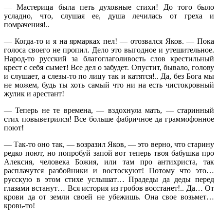
— Мастерица была петь духовные стихи! До того было
усладно, что, слушая ее, душа лечилась от греха и
помрачения!..
— Когда-то и я на ярмарках пел! — отозвался Яков. — Пока
голоса своего не пропил. Дело это выгодное и утешительное.
Народ-то русский за благоглаголивость слов крестильный
крест с себя сымет! Все дел о забудет. Опустит, бывало, голову
и слушает, а слезы-то по лицу так и катятся!.. Да, без Бога мы
не можем, будь ты хоть самый что ни на есть чистокровный
жулик и арестант!
— Теперь не те времена, — вздохнула мать, — старинный
стих повыветрился! Все больше фабричное да граммофонное
поют!
— Так-то оно так, — возразил Яков, — это верно, что старину
редко поют, но попробуй запой вот теперь твоя бабушка про
Алексия, человека Божия, или там про антихриста, так
расплачутся разбойники и востоскуют! Потому что это…
русскую в этом стихе услышат… Прадеды да деды перед
глазами встанут… Вся история из гробов восстанет!.. Да… От
крови да от земли своей не убежишь. Она свое возьмет…
кровь-то!