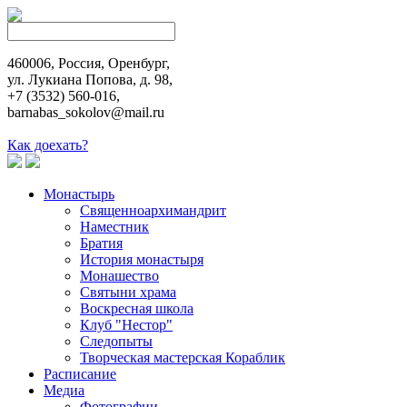
460006, Россия, Оренбург,
ул. Лукиана Попова, д. 98,
+7 (3532) 560-016,
barnabas_sokolov@mail.ru
Как доехать?
Монастырь
Священноархимандрит
Наместник
Братия
История монастыря
Монашество
Cвятыни храма
Воскресная школа
Клуб "Нестор"
Следопыты
Творческая мастерская Кораблик
Расписание
Медиа
Фотографии