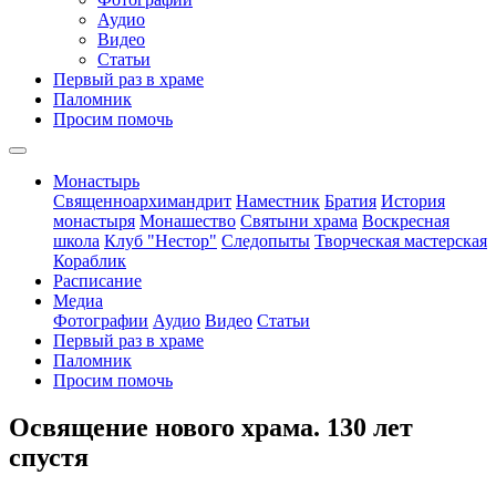
Аудио
Видео
Статьи
Первый раз в храме
Паломник
Просим помочь
Монастырь
Священноархимандрит
Наместник
Братия
История
монастыря
Монашество
Cвятыни храма
Воскресная
школа
Клуб "Нестор"
Следопыты
Творческая мастерская
Кораблик
Расписание
Медиа
Фотографии
Аудио
Видео
Статьи
Первый раз в храме
Паломник
Просим помочь
Освящение нового храма. 130 лет
спустя