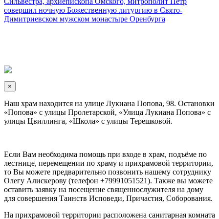
Сильвестра, архиепископа Омского, митрополит Пётр
совершил ночную Божественную литургию в Свято-
Димитриевском мужском монастыре Оренбурга
×
Наш храм находится на улице Лукиана Попова, 98. Остановки
«Попова» с улицы Пролетарской, «Улица Лукиана Попова» с
улицы Цвиллинга, «Школа» с улицы Терешковой.
Если Вам необходима помощь при входе в храм, подъёме по
лестнице, перемещении по храму и прихрамовой территории,
то Вы можете предварительно позвонить нашему сотруднику
Олегу Алискерову (телефон +79991051521). Также вы можете
оставить заявку на посещение священнослужителя на дому
для совершения Таинств Исповеди, Причастия, Соборования.
На прихрамовой территории расположена санитарная комната