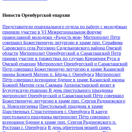
Новости Оренбургской епархии
Представители епархиального отдела по работе с молодёжью
приняли участие в VI Межрегиональном форуме
православной молодежи «Радость моя»
Митрополит Пётр
совершил Божественную литургию в храме прп. Серафима
Саровского села Рогозино Сидельновского района Омской
области
Митрополит Оренбургский и Саракташский Петр
принял участие в торжествах по случаю Крещения Руси в
Омской епархии
Митрополит Оренбургский и Саракташский
Петр совершил Божественную литургию в храме Казанской
иконы Божией Матери п. Бёрды г. Оренбурга
Митрополит
Пётр совершил всенощное бдение в храме Казанской иконы
Божией Матери села Сакмара
Архипастырский визит в
Бузулукскую епархию
В день престольного праздника
митрополит Оренбургский и Саракташский Пётр совершил
Божественную литургию в храме прп. Сергия Радонежского
п. Новосергиевка
Престольный праздник в храме
Царственных Страстотерпцев г. Оренбурга
В канун
престольного праздника митрополит Пётр совершил
всенощное бдение в храме прп. Сергия Радонежского п.
Ростоши г. Оренбурга
В день обретения мощей сщмч.