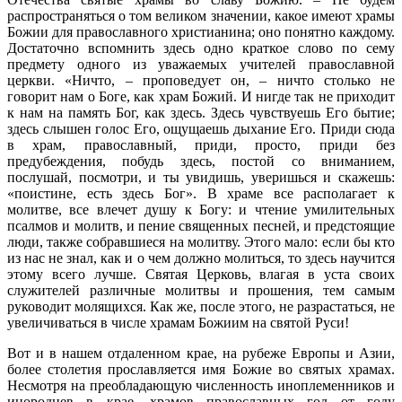
распространяться о том великом значении, какое имеют храмы
Божии для православного христианина; оно понятно каждому.
Достаточно вспомнить здесь одно краткое слово по сему
предмету одного из уважаемых учителей православной
церкви. «Ничто, – проповедует он, – ничто столько не
говорит нам о Боге, как храм Божий. И нигде так не приходит
к нам на память Бог, как здесь. Здесь чувствуешь Его бытие;
здесь слышен голос Его, ощущаешь дыхание Его. Приди сюда
в храм, православный, приди, просто, приди без
предубеждения, побудь здесь, постой со вниманием,
послушай, посмотри, и ты увидишь, уверишься и скажешь:
«поистине, есть здесь Бог». В храме все располагает к
молитве, все влечет душу к Богу: и чтение умилительных
псалмов и молитв, и пение священных песней, и предстоящие
люди, также собравшиеся на молитву. Этого мало: если бы кто
из нас не знал, как и о чем должно молиться, то здесь научится
этому всего лучше. Святая Церковь, влагая в уста своих
служителей различные молитвы и прошения, тем самым
руководит молящихся. Как же, после этого, не разрастаться, не
увеличиваться в числе храмам Божиим на святой Руси!
Вот и в нашем отдаленном крае, на рубеже Европы и Азии,
более столетия прославляется имя Божие во святых храмах.
Несмотря на преобладающую численность иноплеменников и
инородцев в крае, храмов православных год от году