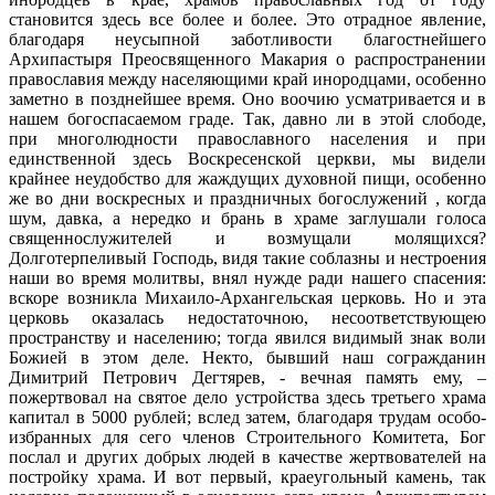
становится здесь все более и более. Это отрадное явление,
благодаря неусыпной заботливости благостнейшего
Архипастыря Преосвященного Макария о распространении
православия между населяющими край инородцами, особенно
заметно в позднейшее время. Оно воочию усматривается и в
нашем богоспасаемом граде. Так, давно ли в этой слободе,
при многолюдности православного населения и при
единственной здесь Воскресенской церкви, мы видели
крайнее неудобство для жаждущих духовной пищи, особенно
же во дни воскресных и праздничных богослужений , когда
шум, давка, а нередко и брань в храме заглушали голоса
священнослужителей и возмущали молящихся?
Долготерпеливый Господь, видя такие соблазны и нестроения
наши во время молитвы, внял нужде ради нашего спасения:
вскоре возникла Михаило-Архангельская церковь. Но и эта
церковь оказалась недостаточною, несоответствующею
пространству и населению; тогда явился видимый знак воли
Божией в этом деле. Некто, бывший наш согражданин
Димитрий Петрович Дегтярев, - вечная память ему, –
пожертвовал на святое дело устройства здесь третьего храма
капитал в 5000 рублей; вслед затем, благодаря трудам особо-
избранных для сего членов Строительного Комитета, Бог
послал и других добрых людей в качестве жертвователей на
постройку храма. И вот первый, краеугольный камень, так