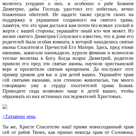
молитесь усерднее о них, и особенно о рабе Божием
Димитрие, дабы Господь удостоил его небесных, вечно
блаженных обителей. Не щадите также средств своих на
поддержку и украшение созданного им святого храма,
памятуя, что это храм достался вам почти без всяких усилий и
жертв с вашей стороны; украшайте оный кто чем может. Из
жизни святого Димитрия Солунского известно, что в доме его
родителей была особая комната, в которой находились святые
иконы Спасителя и Пречистой Его Матери. Здесь, пред этими
иконами, зажигали паникадило, курили фимиам и возносили
теплые молитвы к Богу. Когда возрос Димитрий, родители
привели его пред эти святые иконы, научили христианской
вере и просветили святым крещением. Да послужит этот
пример уроком для вас и для детей ваших. Украшайте храм
сей святыми иконами, или стенною живописью, так много
говорящею уму и сердцу посетителей храма Божия.
Приводите сюда возможно чаще и детей ваших, чтобы
образовать из них истинных последователей Христовых.
<Татьянин день
Ты же, Христе Спасителю наш! прими новосозданный храм
сей от рабов Твоих, как принял некогда храм от Соломона;