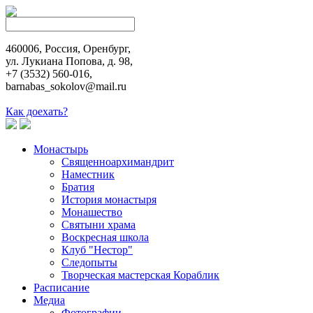
460006, Россия, Оренбург,
ул. Лукиана Попова, д. 98,
+7 (3532) 560-016,
barnabas_sokolov@mail.ru
Как доехать?
Монастырь
Священноархимандрит
Наместник
Братия
История монастыря
Монашество
Cвятыни храма
Воскресная школа
Клуб "Нестор"
Следопыты
Творческая мастерская Кораблик
Расписание
Медиа
Фотографии