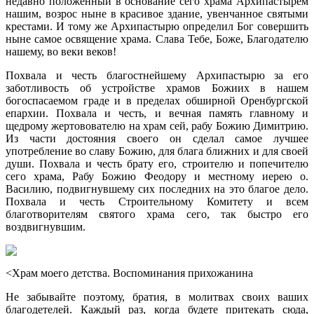
недавно положенный в основание сего храма Архипастырем
нашим, возрос ныне в красивое здание, увенчанное святыми
крестами. И тому же Архипастырю определил Бог совершить
ныне самое освящение храма. Слава Тебе, Боже, Благодателю
нашему, во веки веков!
Похвала и честь благостнейшему Архипастырю за его
заботливость об устройстве храмов Божиих в нашем
богоспасаемом граде и в пределах обширной Оренбургской
епархии. Похвала и честь, и вечная память главному и
щедрому жертовователю на храм сей, рабу Божию Димитрию.
Из части достояния своего он сделал самое лучшее
употребление во славу Божию, для блага ближних и для своей
души. Похвала и честь брату его, строителю и попечителю
сего храма, Рабу Божию Феодору и местному иерею о.
Василию, подвигнувшему сих последних на это благое дело.
Похвала и честь Строительному Комитету и всем
благотворителям святого храма сего, так быстро его
воздвигнувшим.
<Храм моего детства. Воспоминания прихожанина
Не забывайте поэтому, братия, в молитвах своих ваших
благодетелей. Каждый раз, когда будете притекать сюда,