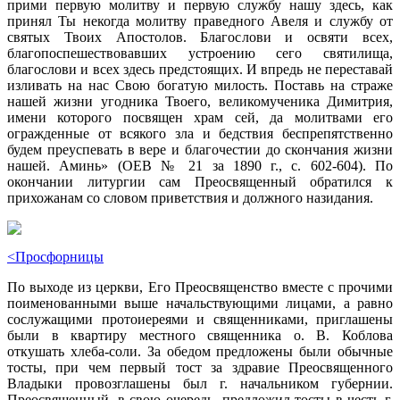
прими первую молитву и первую службу нашу здесь, как
принял Ты некогда молитву праведного Авеля и службу от
святых Твоих Апостолов. Благослови и освяти всех,
благопоспешествовавших устроению сего святилища,
благослови и всех здесь предстоящих. И впредь не переставай
изливать на нас Свою богатую милость. Поставь на страже
нашей жизни угодника Твоего, великомученика Димитрия,
имени которого посвящен храм сей, да молитвами его
огражденные от всякого зла и бедствия беспрепятственно
будем преуспевать в вере и благочестии до скончания жизни
нашей. Аминь» (ОЕВ № 21 за 1890 г., с. 602-604). По
окончании литургии сам Преосвященный обратился к
прихожанам со словом приветствия и должного назидания.
<Просфорницы
По выходе из церкви, Его Преосвященство вместе с прочими
поименованными выше начальствующими лицами, а равно
сослужащими протоиереями и священниками, приглашены
были в квартиру местного священника о. В. Коблова
откушать хлеба-соли. За обедом предложены были обычные
тосты, при чем первый тост за здравие Преосвященного
Владыки провозглашены был г. начальником губернии.
Преосвященный, в свою очередь, предложил тосты в честь г.