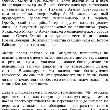
Оренбургскому и Уральскому, а также попечителям и всем
благотворителям храма. В числе богомольцев присутствовали
г. начальник губернии и Наказный Атаман Оренбургского
казачьего войска, генерал-майор А. Маслаковец, местный
предводитель дворянства генерал-майор И.В. Чернов,
Оренбургский полициймейстер и другие начальствующие
лица. За литургией рукоположены: во священника градо-
Уральского Михаило-Архангельского единоверческого собора
диакон Семен Емелин и во диакона местный псаломщик
Иоанн Володин. Во время причастна священником о. Петром
Райским произнесено поучение:
«Когда послы святого князя Владимира, путешествуя по
разным странам с целью найти правую, истинную веру, зашли
в греческий храм и увидели церковное богослужение, то
исполнились великой радости, а по возвращении домой,
сказали Владимиру: « мы видели чин богослужения
греческого, мы слышали их церковное чтение и пение, были
ли мы на земле, или на небе, этого не знаем; знаем только, что
с ними Бог там пребывает».
Девять слишком веков протекло с того времени. Мы, русские,
принявши от греков святую православную веру, с самого
начала своего христианства не переставали и до сих пор не
перестаем созидать на обширном пространстве своего
Отечества святые храмы во славу Божию. – Не будем