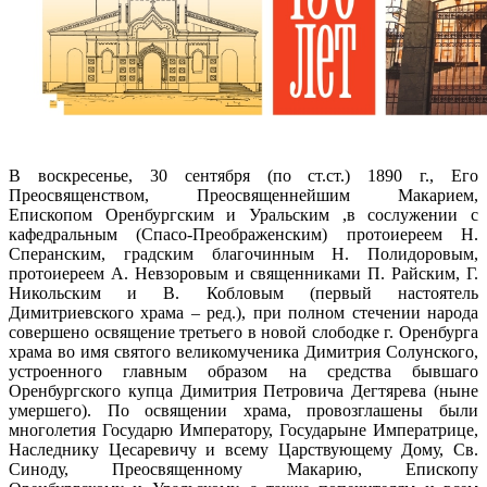
В воскресенье, 30 сентября (по ст.ст.) 1890 г., Его
Преосвященством, Преосвященнейшим Макарием,
Епископом Оренбургским и Уральским ,в сослужении с
кафедральным (Спасо-Преображенским) протоиереем Н.
Сперанским, градским благочинным Н. Полидоровым,
протоиереем А. Невзоровым и священниками П. Райским, Г.
Никольским и В. Кобловым (первый настоятель
Димитриевского храма – ред.), при полном стечении народа
совершено освящение третьего в новой слободке г. Оренбурга
храма во имя святого великомученика Димитрия Солунского,
устроенного главным образом на средства бывшаго
Оренбургского купца Димитрия Петровича Дегтярева (ныне
умершего). По освящении храма, провозглашены были
многолетия Государю Императору, Государыне Императрице,
Наследнику Цесаревичу и всему Царствующему Дому, Св.
Синоду, Преосвященному Макарию, Епископу