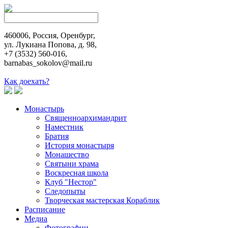
460006, Россия, Оренбург,
ул. Лукиана Попова, д. 98,
+7 (3532) 560-016,
barnabas_sokolov@mail.ru
Как доехать?
Монастырь
Священноархимандрит
Наместник
Братия
История монастыря
Монашество
Cвятыни храма
Воскресная школа
Клуб "Нестор"
Следопыты
Творческая мастерская Кораблик
Расписание
Медиа
Фотографии