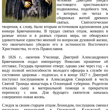
человеке Дмитрий увидел
настоящего христианского
подвижника, подобного тем,
о которых он читал в
сборниках житий древних
святых. Святоотеческие
творения, к слову, были вторым источником вдохновения для
юнкера Брянчанинова. В трудах святых отцов, живших в
разные эпохи и в разных странах мира, он обнаружил
удивительное единство мнений по вопросам духовной жизни,
что окончательно убедило его в истинности Восточного
Христианства, то есть Православия.
В 1826 г., окончив Училище, Дмитрий Александрович
Брянчанинов подал императору Николаю прошение об
отставке, Государь прошение отверг, однако уже через год – в
виду полной неспособности молодого офицера к службе по
состоянию здоровья – подписал, и в конце 1827 г. Дмитрий
поступил послушником в Александров Свирский в честь
Святой Троицы монастырь в Олонецкой губернии. Родители
отказали сыну в материальной помощи и прекратили
переписку с ним. Для будущего святителя началась
совершенно новая жизнь.
Следуя за своим старцем отцом Леонидом, послушник сменил
несколько монастырей в Орловской, Калужской и