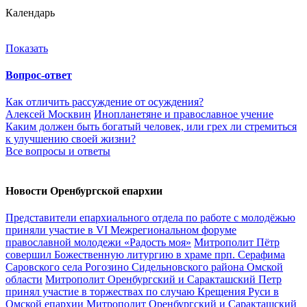
Календарь
Показать
Вопрос-ответ
Как отличить рассуждение от осуждения?
Алексей Москвин
Инопланетяне и православное учение
Каким должен быть богатый человек, или грех ли стремиться
к улучшению своей жизни?
Все вопросы и ответы
Новости Оренбургской епархии
Представители епархиального отдела по работе с молодёжью
приняли участие в VI Межрегиональном форуме
православной молодежи «Радость моя»
Митрополит Пётр
совершил Божественную литургию в храме прп. Серафима
Саровского села Рогозино Сидельновского района Омской
области
Митрополит Оренбургский и Саракташский Петр
принял участие в торжествах по случаю Крещения Руси в
Омской епархии
Митрополит Оренбургский и Саракташский