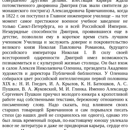
совершенно другими делами. Блестящая карьера ждала
потомственного дворянина Дмитрия (так звали святителя до
монашеского пострига) Александровича Брянчанинова, когда
в 1822 г. он поступил в Главное инженерное училище – на тот
момент самое престижное военное учебное заведение не
только Санкт-Петербурга, но и всей Российской Империи.
Незаурядные способности Дмитрия, проявившиеся еще в
детстве, позволили ему в короткое время стать лучшим
учеником Училища и заслужить доверие и покровительство
великого князя Николая Павловича Романова, будущего
российского императора Николая I. В силу своей
всесторонней одаренности Дмитрий имел возможность
познакомиться и с культурной жизнью столицы. Он был вхож
в салон Алексея Николаевича Оленина, президента Академии
художеств и директора Публичной библиотеки. У Оленина
собирался цвет российской интеллигенции первой половины
XIX в.: Н. И. Гнедич, И. А. Крылов, К. Н. Батюшков, А. С.
Пушкин, В. А. Жуковский, М. И. Глинка. Именно Александр
Сергеевич Пушкин приучил молодого юнкера к кропотливой
работе над собственными текстами, бережному отношению к
письменному слову. Надо сказать, под влиянием своих
старших товарищей Брянчанинов и сам порывался писать
стихи (до наших дней не сохранилось ни одного), однако это
был лишь временный порыв, по-настоящему юношу увлекала
вовсе не литература и даже не придворная карьера, сердце его