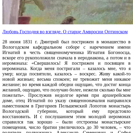
Любовь Господня во взгляде. О старце Амвросии Оптинском
28 июня 1831 г. Дмитрий был пострижен в монашество в
Вологодском кафедральном соборе с наречением имени
Игнатий в честь священномученика Игнатия Богоносца,
вскоре его рукоположили сначала в иеродиакона, а потом и в
иеромонаха: «Свершилось! Я пострижен и посвящен в
иеромонаха. Когда меня постригали – казалось мне, что я
умер; когда посвятили, казалось – воскрес. Живу какой-то
новой жизнью; весьма спокоен; не тревожит меня никакое
желание; во время каждой обедни ощущаю, что достиг конца
желаний, ощущаю, что получаю более, нежели сколько бы мне
пожелать». Прослужив недолгое время при архиерейском
доме, отец Игнатий по указу священноначалия направился
наместником в Григориев Пельшемский Лопотов монастырь
Вологодской губернии, который ему предстояло
восстановить. И с послушанием этим молодой иеромонах
справился так хорошо – были отстроены монастырские
помещения, число братии увеличилось до 30 человек, – что
родители подвижника Александр Семенович и Софья