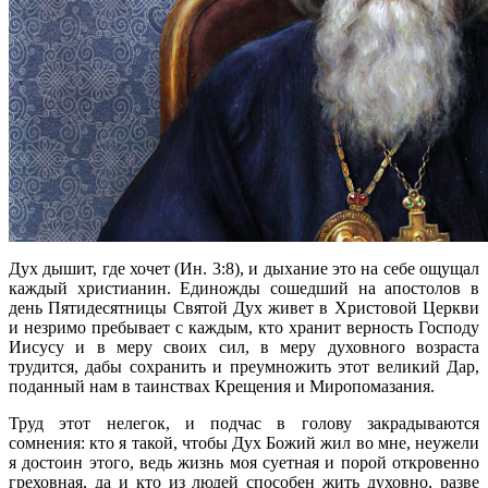
Дух дышит, где хочет (Ин. 3:8), и дыхание это на себе ощущал
каждый христианин. Единожды сошедший на апостолов в
день Пятидесятницы Святой Дух живет в Христовой Церкви
и незримо пребывает с каждым, кто хранит верность Господу
Иисусу и в меру своих сил, в меру духовного возраста
трудится, дабы сохранить и преумножить этот великий Дар,
поданный нам в таинствах Крещения и Миропомазания.
Труд этот нелегок, и подчас в голову закрадываются
сомнения: кто я такой, чтобы Дух Божий жил во мне, неужели
я достоин этого, ведь жизнь моя суетная и порой откровенно
греховная, да и кто из людей способен жить духовно, разве