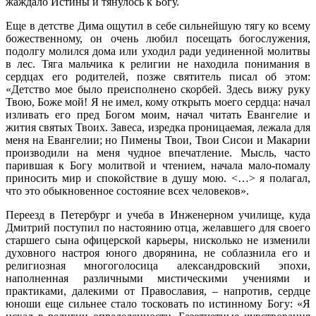
жаждало Истины и тянулось к Богу.
Еще в детстве Дима ощутил в себе сильнейшую тягу ко всему
божественному, он очень любил посещать богослужения,
подолгу молился дома или уходил ради уединенной молитвы
в лес. Тяга мальчика к религии не находила понимания в
сердцах его родителей, позже святитель писал об этом:
«Детство мое было преисполнено скорбей. Здесь вижу руку
Твою, Боже мой! Я не имел, кому открыть моего сердца: начал
изливать его пред Богом моим, начал читать Евангелие и
жития святых Твоих. Завеса, изредка проницаемая, лежала для
меня на Евангелии; но Пимены Твои, Твои Сисои и Макарии
производили на меня чудное впечатление. Мысль, часто
парившая к Богу молитвой и чтением, начала мало-помалу
приносить мир и спокойствие в душу мою. <…> я полагал,
что это обыкновенное состояние всех человеков».
Переезд в Петербург и учеба в Инженерном училище, куда
Дмитрий поступил по настоянию отца, желавшего для своего
старшего сына офицерской карьеры, нисколько не изменили
духовного настроя юного дворянина, не соблазнила его и
религиозная многоголосица александровский эпохи,
наполненная различными мистическими учениями и
практиками, далекими от Православия, – напротив, сердце
юноши еще сильнее стало тосковать по истинному Богу: «Я