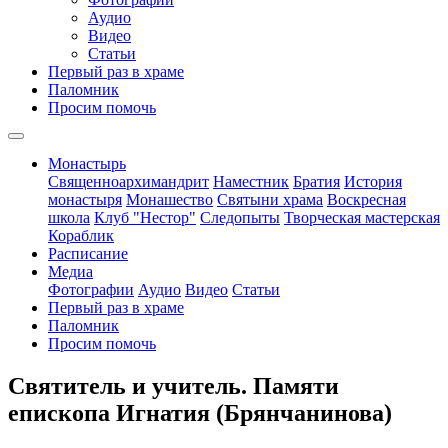
Аудио
Видео
Статьи
Первый раз в храме
Паломник
Просим помочь
Монастырь
Священноархимандрит
Наместник
Братия
История
монастыря
Монашество
Cвятыни храма
Воскресная
школа
Клуб "Нестор"
Следопыты
Творческая мастерская
Кораблик
Расписание
Медиа
Фотографии
Аудио
Видео
Статьи
Первый раз в храме
Паломник
Просим помочь
Святитель и учитель. Памяти
епископа Игнатия (Брянчанинова)