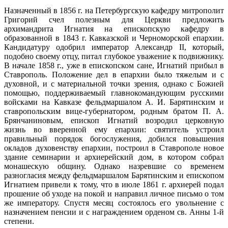
Назначенный в 1856 г. на Петербургскую кафедру митрополит
Григорий счел полезным для Церкви предложить
архимандрита Игнатия на епископскую кафедру в
образованной в 1843 г. Кавказской и Черноморской епархии.
Кандидатуру одобрил император Александр II, который,
подобно своему отцу, питал глубокое уважение к подвижнику.
В начале 1858 г., уже в епископском сане, Игнатий прибыл в
Ставрополь. Положение дел в епархии было тяжелым и с
духовной, и с материальной точки зрения, однако с Божией
помощью, поддерживаемый главнокомандующим русскими
войсками на Кавказе фельдмаршалом А. И. Барятинским и
ставропольским вице-губернатором, родным братом П. А.
Брянчаниновым, епископ Игнатий возродил церковную
жизнь во вверенной ему епархии: святитель устроил
правильный порядок богослужения, добился повышения
окладов духовенству епархии, построил в Ставрополе новое
здание семинарии и архиерейский дом, в котором собрал
монашескую общину. Однако назревшие со временем
разногласия между фельдмаршалом Барятинским и епископом
Игнатием привели к тому, что в июле 1861 г. архиерей подал
прошение об уходе на покой и направил личное письмо о том
же императору. Спустя месяц состоялось его увольнение с
назначением пенсии и с награждением орденом св. Анны 1-й
степени.