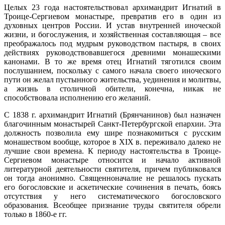
Целых 23 года настоятельствовал архимандрит Игнатий в
Троице-Сергиевом монастыре, превратив его в один из
духовных центров России. И устав внутренней иноческой
жизни, и богослужения, и хозяйственная составляющая – все
преображалось под мудрым руководством пастыря, в своих
действиях руководствовавшегося древними монашескими
канонами. В то же время отец Игнатий тяготился своим
послушанием, поскольку с самого начала своего иноческого
пути он желал пустынного жительства, уединения и молитвы,
а жизнь в столичной обители, конечна, никак не
способствовала исполнению его желаний.
С 1838 г. архимандрит Игнатий (Брянчанинов) был назначен
благочинным монастырей Санкт-Петербургской епархии. Эта
должность позволила ему шире познакомиться с русским
монашеством вообще, которое в XIX в. переживало далеко не
лучшие свои времена. К периоду настоятельства в Троице-
Сергиевом монастыре относится и начало активной
литературной деятельности святителя, причем публиковался
он тогда анонимно. Священноначалие не решалось пускать
его богословские и аскетические сочинения в печать, боясь
отсутствия у него систематического богословского
образования. Всеобщее признание труды святителя обрели
только в 1860-е гг.