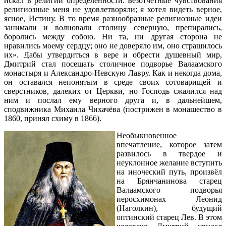
искал в религии определенности. Безотчетные чувствования
религиозные меня не удовлетворяли; я хотел видеть верное,
ясное, Истину. В то время разнообразные религиозные идеи
занимали и волновали столицу северную, препирались,
боролись между собою. Ни та, ни другая сторона не
нравились моему сердцу; оно не доверяло им, оно страшилось
их». Дабы утвердиться в вере и обрести душевный мир,
Дмитрий стал посещать столичное подворье Валаамского
монастыря и Александро-Невскую Лавру. Как и некогда дома,
он оставался непонятым в среде своих сотоварищей и
сверстников, далеких от Церкви, но Господь сжалился над
ним и послал ему верного друга и, в дальнейшем,
сподвижника Михаила Чихачёва (пострижен в монашество в
1860, принял схиму в 1866).
Необыкновенное
впечатление, которое затем
развилось в твердое и
неуклонное желание вступить
на иноческий путь, произвёл
на Брянчанинова старец
Валаамского подворья
иеросхимонах Леонид
(Наголкин), будущий
оптинский старец Лев. В этом