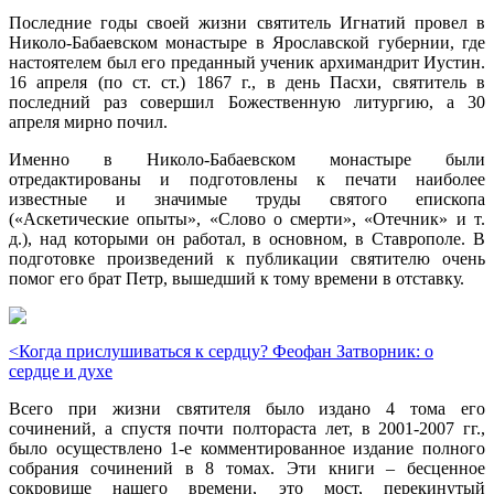
Последние годы своей жизни святитель Игнатий провел в
Николо-Бабаевском монастыре в Ярославской губернии, где
настоятелем был его преданный ученик архимандрит Иустин.
16 апреля (по ст. ст.) 1867 г., в день Пасхи, святитель в
последний раз совершил Божественную литургию, а 30
апреля мирно почил.
Именно в Николо-Бабаевском монастыре были
отредактированы и подготовлены к печати наиболее
известные и значимые труды святого епископа
(«Аскетические опыты», «Слово о смерти», «Отечник» и т.
д.), над которыми он работал, в основном, в Ставрополе. В
подготовке произведений к публикации святителю очень
помог его брат Петр, вышедший к тому времени в отставку.
<Когда прислушиваться к сердцу? Феофан Затворник: о
сердце и духе
Всего при жизни святителя было издано 4 тома его
сочинений, а спустя почти полтораста лет, в 2001-2007 гг.,
было осуществлено 1-е комментированное издание полного
собрания сочинений в 8 томах. Эти книги – бесценное
сокровище нашего времени, это мост, перекинутый