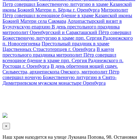
Петр совершил Божественную литургию в храме Казанской
иконы Божией Матери п. Бёрды г. Оренбурга
Митрополит
Пётр совершил всенощное бдение в храме Казанской иконы
Божией Матери села Сакмара
Архипастырский визит в
Бузулукскую епархию
В день престольного праздника
митрополит Оренбургский и Саракташский Пётр совершил
Божественную литургию в храме прп. Сергия Радонежского
п. Новосергиевка
Престольный праздник в храме
Царственных Страстотерпцев г. Оренбурга
В канун
престольного праздника митрополит Пётр совершил
всенощное бдение в храме прп. Сергия Радонежского п.
Ростоши г. Оренбурга
В день обретения мощей сщмч.
Сильвестра, архиепископа Омского, митрополит Пётр
совершил ночную Божественную литургию в Свято-
Димитриевском мужском монастыре Оренбурга
×
Наш храм находится на улице Лукиана Попова, 98. Остановки