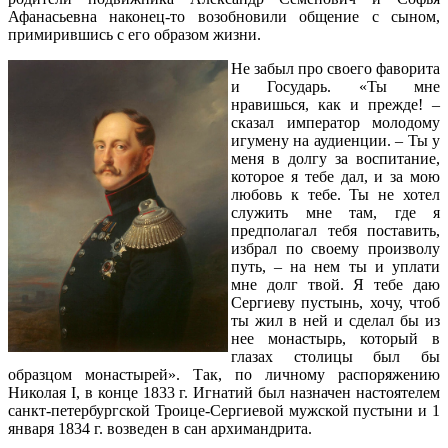
Афанасьевна наконец-то возобновили общение с сыном,
примирившись с его образом жизни.
Не забыл про своего фаворита
и Государь. «Ты мне
нравишься, как и прежде! –
сказал император молодому
игумену на аудиенции. – Ты у
меня в долгу за воспитание,
которое я тебе дал, и за мою
любовь к тебе. Ты не хотел
служить мне там, где я
предполагал тебя поставить,
избрал по своему произволу
путь, – на нем ты и уплати
мне долг твой. Я тебе даю
Сергиеву пустынь, хочу, чтоб
ты жил в ней и сделал бы из
нее монастырь, который в
глазах столицы был бы
образцом монастырей». Так, по личному распоряжению
Николая I, в конце 1833 г. Игнатий был назначен настоятелем
санкт-петербургской Троице-Сергиевой мужской пустыни и 1
января 1834 г. возведен в сан архимандрита.