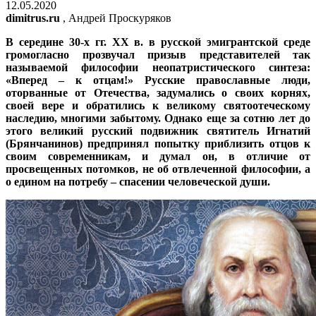
12.05.2020
dimitrus.ru
, Андрей Проскуряков
В середине 30-х гг. XX в. в русской эмигрантской среде
громогласно прозвучал призыв представителей так
называемой философии неопатристического синтеза:
«Вперед – к отцам!» Русские православные люди,
оторванные от Отечества, задумались о своих корнях,
своей вере и обратились к великому святоотеческому
наследию, многими забытому. Однако еще за сотню лет до
этого великий русский подвижник святитель Игнатий
(Брянчанинов) предпринял попытку приблизить отцов к
своим современникам, и думал он, в отличие от
просвещенных потомков, не об отвлеченной философии, а
о едином на потребу – спасении человеческой души.