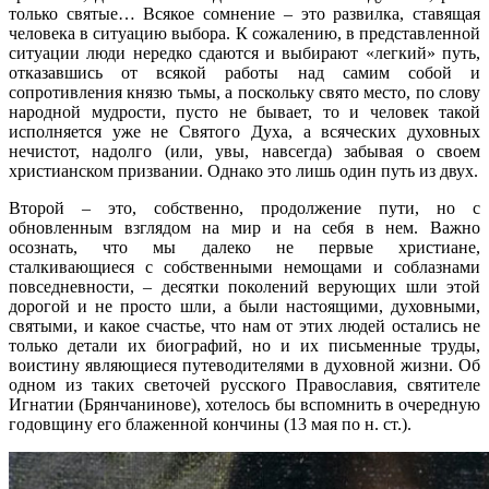
только святые… Всякое сомнение – это развилка, ставящая
человека в ситуацию выбора. К сожалению, в представленной
ситуации люди нередко сдаются и выбирают «легкий» путь,
отказавшись от всякой работы над самим собой и
сопротивления князю тьмы, а поскольку свято место, по слову
народной мудрости, пусто не бывает, то и человек такой
исполняется уже не Святого Духа, а всяческих духовных
нечистот, надолго (или, увы, навсегда) забывая о своем
христианском призвании. Однако это лишь один путь из двух.
Второй – это, собственно, продолжение пути, но с
обновленным взглядом на мир и на себя в нем. Важно
осознать, что мы далеко не первые христиане,
сталкивающиеся с собственными немощами и соблазнами
повседневности, – десятки поколений верующих шли этой
дорогой и не просто шли, а были настоящими, духовными,
святыми, и какое счастье, что нам от этих людей остались не
только детали их биографий, но и их письменные труды,
воистину являющиеся путеводителями в духовной жизни. Об
одном из таких светочей русского Православия, святителе
Игнатии (Брянчанинове), хотелось бы вспомнить в очередную
годовщину его блаженной кончины (13 мая по н. ст.).