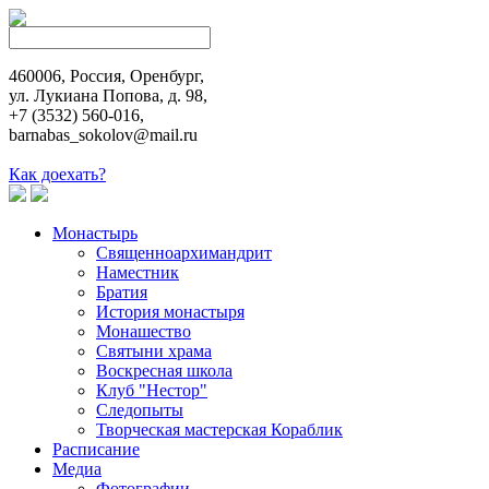
460006, Россия, Оренбург,
ул. Лукиана Попова, д. 98,
+7 (3532) 560-016,
barnabas_sokolov@mail.ru
Как доехать?
Монастырь
Священноархимандрит
Наместник
Братия
История монастыря
Монашество
Cвятыни храма
Воскресная школа
Клуб "Нестор"
Следопыты
Творческая мастерская Кораблик
Расписание
Медиа
Фотографии