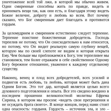
уничтожение всей той лжи, в которой мы обычно живем.
Одни смиренные способны жить по правде, видеть и
принимать вещи так, как они есть, и благодаря этому видеть
Божие величие, доброту и любовь ко всем. Вот почему
сказано, что Бог смиренным дает благодать и противится
гордым.
За целомудрием и смирением естественно следует терпение.
Терпение поистине божественная добродетель. Господь
терпелив не потому, что Он снисходительно к нам относится,
но потому, что Он видит реальную самую глубину вещей,
которую мы по своей слепоте не видим и которая открыта
Ему. Чем больше мы приближаемся к Богу, тем терпеливее мы
становимся, тем более отражаем в себе свойственное Одному
Богу бережное отношение, уважение к каждому отдельному
существу.
Наконец, венец и плод всех добродетелей, всех усилий и
подвигов есть любовь, та любовь, которая может быть дана
Одним Богом. Это тот дар, который является целью всего
духовного подготовления и опыта. Все это сведено воедино в
последнем прошении великопостной молитвы Ефрема
Сирина, в котором мы просим: «видеть свои прегрешения и
не осуждать брата своего». В конце концов, перед нами стоит
одна опасность: гордыня. Гордость – источник зла, и зло –