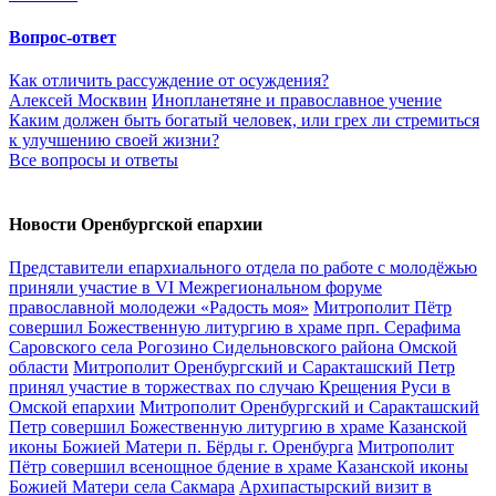
Вопрос-ответ
Как отличить рассуждение от осуждения?
Алексей Москвин
Инопланетяне и православное учение
Каким должен быть богатый человек, или грех ли стремиться
к улучшению своей жизни?
Все вопросы и ответы
Новости Оренбургской епархии
Представители епархиального отдела по работе с молодёжью
приняли участие в VI Межрегиональном форуме
православной молодежи «Радость моя»
Митрополит Пётр
совершил Божественную литургию в храме прп. Серафима
Саровского села Рогозино Сидельновского района Омской
области
Митрополит Оренбургский и Саракташский Петр
принял участие в торжествах по случаю Крещения Руси в
Омской епархии
Митрополит Оренбургский и Саракташский
Петр совершил Божественную литургию в храме Казанской
иконы Божией Матери п. Бёрды г. Оренбурга
Митрополит
Пётр совершил всенощное бдение в храме Казанской иконы
Божией Матери села Сакмара
Архипастырский визит в