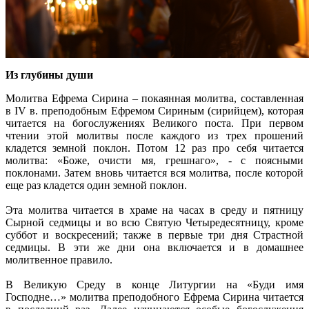
Из глубины души
Молитва Ефрема Сирина – покаянная молитва, составленная
в IV в. преподобным Ефремом Сириным (сирийцем), которая
читается на богослужениях Великого поста. При первом
чтении этой молитвы после каждого из трех прошений
кладется земной поклон. Потом 12 раз про себя читается
молитва: «Боже, очисти мя, грешнаго», - с поясными
поклонами. Затем вновь читается вся молитва, после которой
еще раз кладется один земной поклон.
Эта молитва читается в храме на часах в среду и пятницу
Сырной седмицы и во всю Святую Четыредесятницу, кроме
суббот и воскресений; также в первые три дня Страстной
седмицы. В эти же дни она включается и в домашнее
молитвенное правило.
В Великую Среду в конце Литургии на «Буди имя
Господне…» молитва преподобного Ефрема Сирина читается