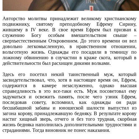
Авторство молитвы принадлежит великому христианскому
подвижнику, святому преподобному Ефрему Сирину,
жившему в IV веке. В свое время Ефрем был призван к
служению Богу особым вмешательством свыше –
сверхъестественным Откровением. До этого времени он вел
довольно легкомысленную, в нравственном отношении,
вольготную жизнь. Однажды его посадили в темницу по
ложному обвинению в соучастии в краже скота, который в
действительности был расхищен дикими волками.
Здесь его посетил некий таинственный муж, который
засвидетельствовал, что, хотя в настоящее время он, Ефрем,
содержится в камере незаслуженно, однако высшая
справедливость в это все-таки есть. Муж посоветовал ему
задуматься и освежить память, после чего узник Ефрем,
последовав совету, вспомнил, как однажды он ради
бесшабашной забавы и юношеской шалости выпустил из
загона корову, принадлежавшую бедняку. В результате корову
настиг хищный зверь, отчего и без того трудная, скорбная
жизнь бедняка наполнилась дополнительными трудностями и
страданиями. Тогда виновник не понес наказания.