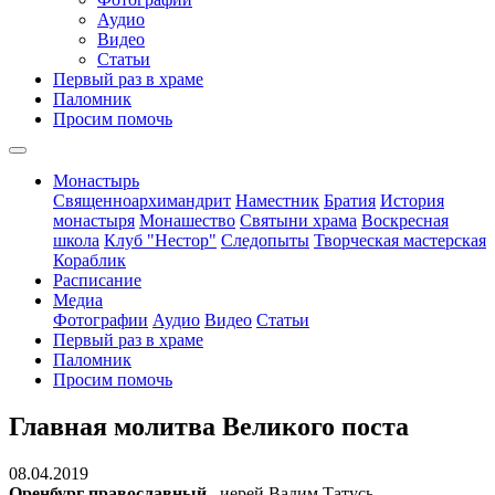
Аудио
Видео
Статьи
Первый раз в храме
Паломник
Просим помочь
Монастырь
Священноархимандрит
Наместник
Братия
История
монастыря
Монашество
Cвятыни храма
Воскресная
школа
Клуб "Нестор"
Следопыты
Творческая мастерская
Кораблик
Расписание
Медиа
Фотографии
Аудио
Видео
Статьи
Первый раз в храме
Паломник
Просим помочь
Главная молитва Великого поста
08.04.2019
Оренбург православный
, иерей Вадим Татусь