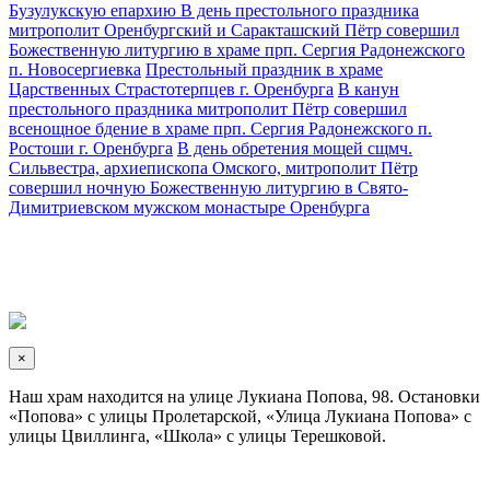
Бузулукскую епархию
В день престольного праздника
митрополит Оренбургский и Саракташский Пётр совершил
Божественную литургию в храме прп. Сергия Радонежского
п. Новосергиевка
Престольный праздник в храме
Царственных Страстотерпцев г. Оренбурга
В канун
престольного праздника митрополит Пётр совершил
всенощное бдение в храме прп. Сергия Радонежского п.
Ростоши г. Оренбурга
В день обретения мощей сщмч.
Сильвестра, архиепископа Омского, митрополит Пётр
совершил ночную Божественную литургию в Свято-
Димитриевском мужском монастыре Оренбурга
×
Наш храм находится на улице Лукиана Попова, 98. Остановки
«Попова» с улицы Пролетарской, «Улица Лукиана Попова» с
улицы Цвиллинга, «Школа» с улицы Терешковой.