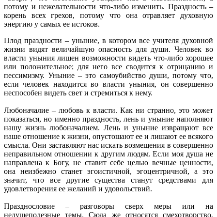
потому и нежелательности что-либо изменить. Праздность –
корень всех грехов, потому что она отравляет духовную
энергию у самых ее истоков.
Плод праздности – уныние, в котором все учителя духовной
жизни видят величайшую опасность для души. Человек во
власти уныния лишен возможности видеть что-либо хорошее
или положительное; для него все сводится к отрицанию и
пессимизму. Уныние – это самоубийство души, потому что,
если человек находится во власти уныния, он совершенно
неспособен видеть свет и стремиться к нему.
Любоначалие – любовь к власти. Как ни странно, это может
показаться, но именно праздность, лень и уныние наполняют
нашу жизнь любоначалием. Лень и уныние извращают все
наше отношение к жизни, опустошают ее и лишают ее всякого
смысла. Они заставляют нас искать возмещения в совершенно
неправильном отношении к другим людям. Если моя душа не
направлена к Богу, не ставит себе целью вечные ценности,
она неизбежно станет эгоистичной, эгоцентричной, а это
значит, что все другие существа станут средствами для
удовлетворения ее желаний и удовольствий.
Празднословие – разговоры сверх меры или на
недушеполезные темы. Сюда же относятся смехотворство,